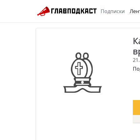
Подписки
Лен
К
в
21
По