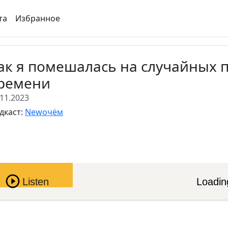
та
Избранное
ак я помешалась на случайных 
ремени
.11.2023
дкаст:
Newочём
Pause
Listen
Loading