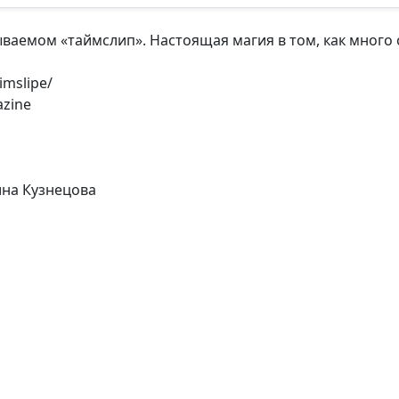
ываемом «таймслип». Настоящая магия в том, как много
imslipe/
azine
ина Кузнецова