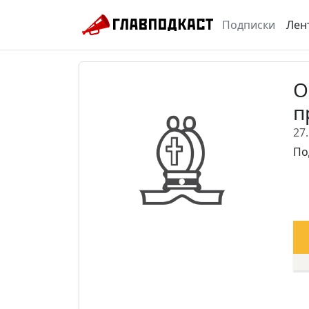
Подписки
Лен
О
п
27
По