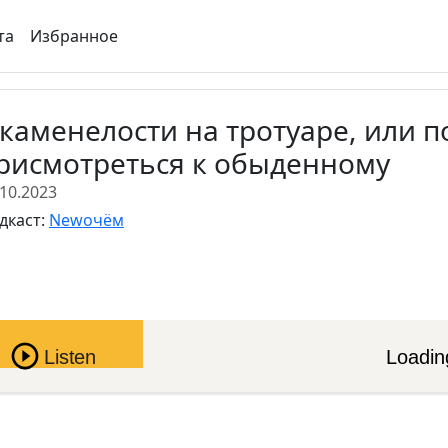
та
Избранное
каменелости на тротуаре, или 
рисмотреться к обыденному
.10.2023
дкаст:
Newочём
Pause
Listen
Loading