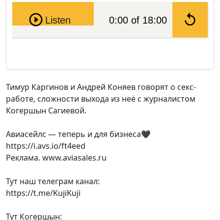
Pause
Listen
0:00 of 18:00
Тимур Каргинов и Андрей Коняев говорят о секс-
работе, сложности выхода из неё с журналистом
Когершын Сагиевой.
Авиасейлс — теперь и для бизнеса🖤
https://i.avs.io/ft4eed
Реклама. www.aviasales.ru
Тут наш телеграм канал:
https://t.me/KujiKuji
Тут Когершын: