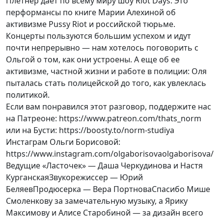
Плетнер дает по всему миру шоу Riot Days. Это
перформансы по книге Марии Алехиной об
активизме Pussy Riot и российской тюрьме.
Концерты пользуются большим успехом и идут
почти непрерывно — нам хотелось поговорить с
Ольгой о том, как они устроены. А еще об ее
активизме, частной жизни и работе в полиции: Оля
пыталась стать полицейской до того, как увлеклась
политикой.
Если вам понравился этот разговор, поддержите нас
на Патреоне: https://www.patreon.com/thats_norm
или на Бусти: https://boosty.to/norm-studiya
Инстаграм Ольги Борисовой:
https://www.instagram.com/olgaborisovaolgaborisova/
Ведущие «Ласточек» — Даша Черкудинова и Настя
КурганскаяЗвукорежиссер — Юрий
БеляевПродюсерка — Вера ПортноваСпасибо Мише
Смоленкову за замечательную музыку, а Ярику
Максимову и Алисе Старобиной — за дизайн всего