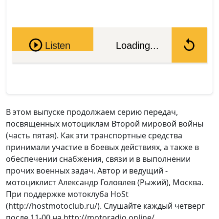
Pause
Listen
Loading...
В этом выпуске продолжаем серию передач,
посвященных мотоциклам Второй мировой войны
(часть пятая). Как эти транспортные средства
принимали участие в боевых действиях, а также в
обеспечении снабжения, связи и в выполнении
прочих военных задач. Автор и ведущий -
мотоциклист Александр Головлев (Рыжий), Москва.
При поддержке мотоклуба HoSt
(http://hostmotoclub.ru/). Слушайте каждый четверг
после 11-00 на http://motoradio.online/