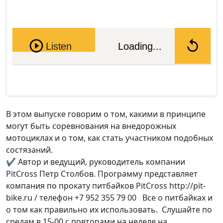
Pause
Listen
Loading...
В этом выпуске говорим о том, какими в принципе
могут быть соревнования на внедорожных
мотоциклах и о том, как стать участником подобных
состязаний.
✔ Автор и ведущий, руководитель компании
PitCross Петр Столбов. Программу представляет
компания по прокату питбайков PitCross http://pit-
bike.ru / телефон +7 952 355 79 00 Все о питбайках и
о том как правильно их использовать. Слушайте по
средам в 15-00 с повторами на неделе на