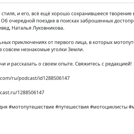
о стиля, и его, всё ещё хорошо сохранившееся творени
 Об очередной поездке в поисках заброшенных достопр
вед, Наталья Луковникова.
льных приключениях от первого лица, в которых мотоп
 в совсем незнакомые уголки Земли.
и и рассказать о своем опыте. Свяжитесь с редакцией!
e.com/ru/podcast/id1288506147
cast.ru/1288506147
дня #мотопутешествие #путешествия #мотоциклисты #