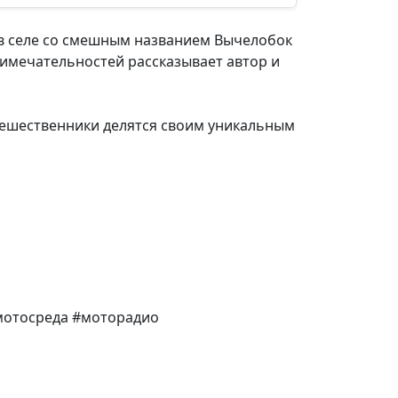
е в селе со смешным названием Вычелобок
имечательностей рассказывает автор и
утешественники делятся своим уникальным
мотосреда #моторадио