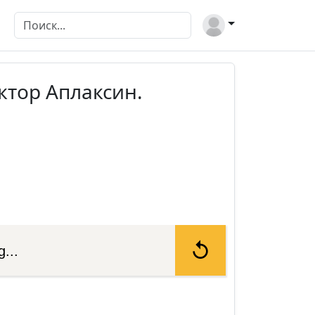
ктор Аплаксин.
...