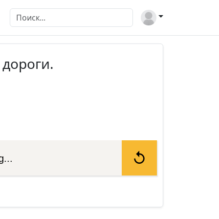
 дороги.
...