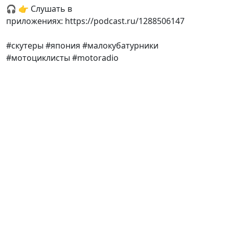
🎧 👉 Слушать в
приложениях: https://podcast.ru/1288506147
#скутеры #япония #малокубатурники
#мотоциклисты #motoradio