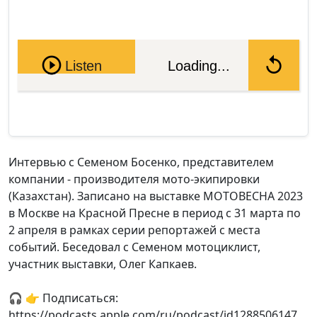
Pause
Listen
Loading...
Интервью с Семеном Босенко, представителем
компании - производителя мото-экипировки
(Казахстан). Записано на выставке МОТОВЕСНА 2023
в Москве на Красной Пресне в период с 31 марта по
2 апреля в рамках серии репортажей с места
событий. Беседовал с Семеном мотоциклист,
участник выставки, Олег Капкаев.
🎧 👉 Подписаться:
https://podcasts.apple.com/ru/podcast/id1288506147