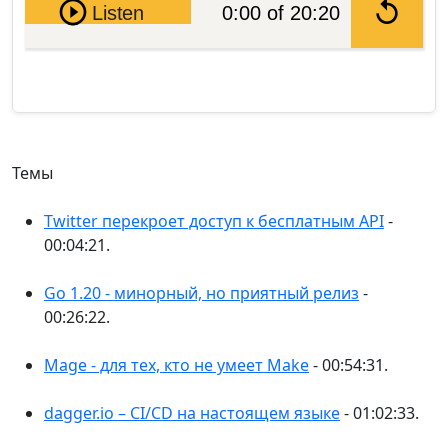
Pause
Listen
0:00 of 20:20
Темы
Twitter перекроет доступ к бесплатным API
-
00:04:21.
Go 1.20 - минорный, но приятный релиз
-
00:26:22.
Mage - для тех, кто не умеет Make
- 00:54:31.
dagger.io – CI/CD на настоящем языке
- 01:02:33.