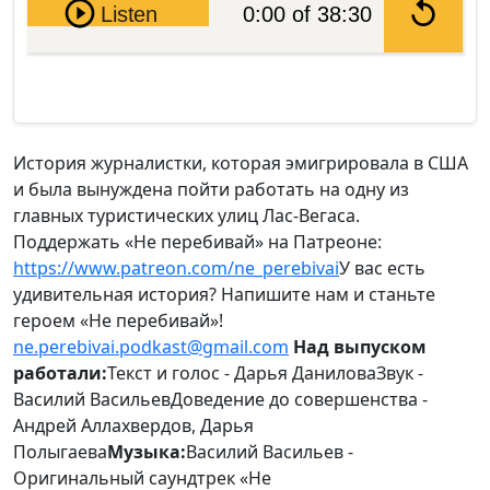
Pause
Listen
0:00 of 38:30
История журналистки, которая эмигрировала в США
и была вынуждена пойти работать на одну из
главных туристических улиц Лас-Вегаса.
Поддержать «Не перебивай» на Патреоне:
https://www.patreon.com/ne_perebivai
У вас есть
удивительная история? Напишите нам и станьте
героем «Не перебивай»!
ne.perebivai.podkast@gmail.com
Над выпуском
работали:
Текст и голос - Дарья ДаниловаЗвук -
Василий ВасильевДоведение до совершенства -
Андрей Аллахвердов, Дарья
Полыгаева
Музыка:
Василий Васильев -
Оригинальный саундтрек «Не