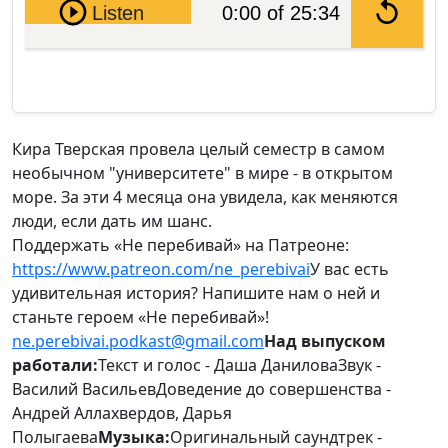
Pause
Listen
0:00 of 25:34
Кира Тверская провела целый семестр в самом
необычном "университете" в мире - в открытом
море. За эти 4 месяца она увидела, как меняются
люди, если дать им шанс.
Поддержать «Не перебивай» на Патреоне:
https://www.patreon.com/ne_perebivai
У вас есть
удивительная история? Напишите нам о ней и
станьте героем «Не перебивай»!
ne.perebivai.podkast@gmail.com
Над выпуском
работали:
Текст и голос - Даша ДаниловаЗвук -
Василий ВасильевДоведение до совершенства -
Андрей Аллахвердов, Дарья
Полыгаева
Музыка:
Оригинальный саундтрек -