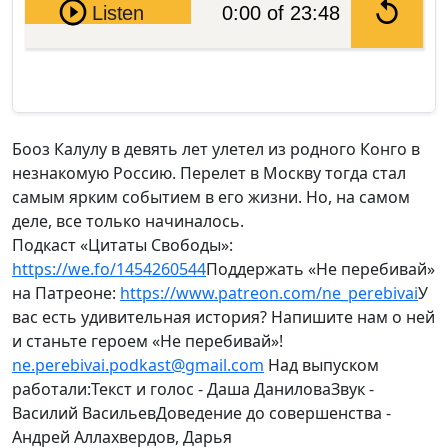
Pause
Listen
0:00 of 23:48
Бооз Калулу в девять лет улетел из родного Конго в
незнакомую Россию. Перелет в Москву тогда стал
самым ярким событием в его жизни. Но, на самом
деле, все только начиналось.
Подкаст «Цитаты Свободы»:
https://we.fo/1454260544
Поддержать «Не перебивай»
на Патреоне:
https://www.patreon.com/ne_perebivai
У
вас есть удивительная история? Напишите нам о ней
и станьте героем «Не перебивай»!
ne.perebivai.podkast@gmail.com
Над выпуском
работали:Текст и голос - Даша ДаниловаЗвук -
Василий ВасильевДоведение до совершенства -
Андрей Аллахвердов, Дарья