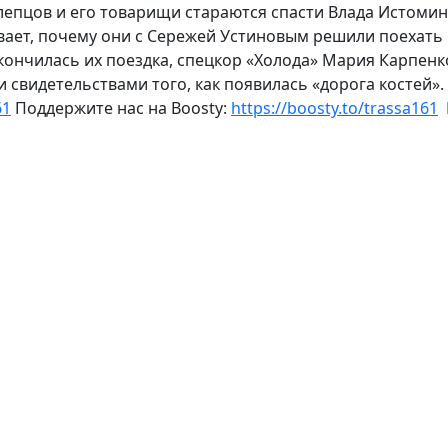
лепцов и его товарищи стараются спасти Влада Истоми
вает, почему они с Сережей Устиновым решили поехать
закончилась их поездка, спецкор «Холода» Мария Карпен
 свидетельствами того, как появилась «дорога костей».
61
Поддержите нас на Boosty:
https://boosty.to/trassa161
П