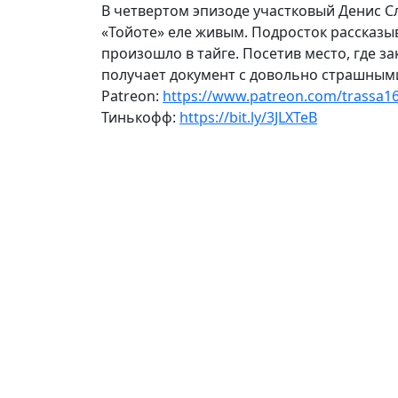
В четвертом эпизоде участковый Денис С
«Тойоте» еле живым. Подросток рассказы
произошло в тайге. Посетив место, где 
получает документ с довольно страшными
Patreon:
https://www.patreon.com/trassa1
Тинькофф:
https://bit.ly/3JLXTeB