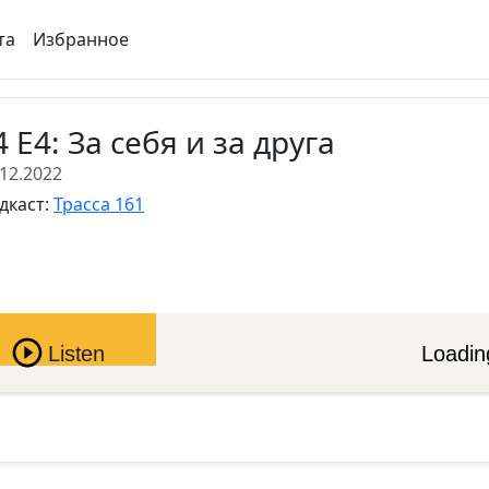
та
Избранное
4 E4: За себя и за друга
.12.2022
дкаст:
Трасса 161
Pause
Listen
Loading