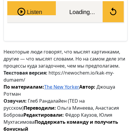
Pause
Listen
Loading...
Некоторые люди говорят, что мыслят картинками,
другие — что мыслят словами. Но на самом деле эти
процессы куда загадочнее, чем мы предполагаем.
Текстовая версия:
https://newochem.io/kak-my-
dumaem/
По материалам:
The New Yorker
Автор:
Джошуа
Ротман
Озвучил:
Глеб Рандалайен (TED на
русском)
Переводили:
Ольга Минеева, Анастасия
Боброва
Редактировали:
Фёдор Каузов, Юлия
Мухтасимова
Поддержать команду и получить
бонусный