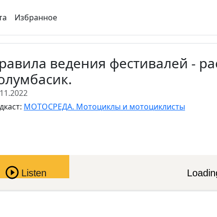
та
Избранное
равила ведения фестивалей - р
олумбасик.
.11.2022
дкаст:
МОТОСРЕДА. Мотоциклы и мотоциклисты
Pause
Listen
Loading