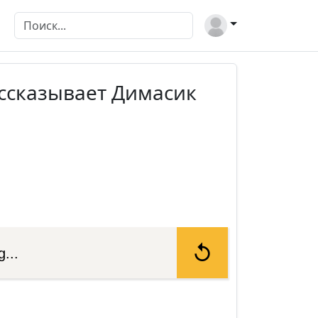
ассказывает Димасик
...