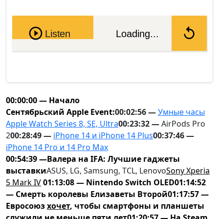
Pause
Listen
Loading...
00:00:00 — Начало
Сентябрьский Apple Event:
00:02:56 —
Умные часы
Apple Watch Series 8, SE, Ultra
00:23:32 —
AirPods Pro
2
00:28:49 —
iPhone 14 и iPhone 14 Plus
00:37:46 —
iPhone 14 Pro и 14 Pro Max
00:54:39 —Валера на IFA: Лучшие гаджеты
выставки
ASUS, LG, Samsung, TCL, Lenovo
Sony Xperia
5 Mark IV
01:13:08 — Nintendo Switch OLED
01:14:52
— Смерть королевы Елизаветы Второй
01:17:57 —
Евросоюз
хочет
, чтобы смартфоны и планшеты
служили не меньше пяти лет
01:20:57 — На Steam