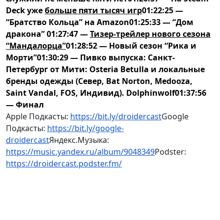
Deck уже
больше пяти тысяч игр
01:22:25 —
“Братство Кольца” на Amazon
01:25:33 — “Дом
дракона”
01:27:47 —
Тизер-трейлер нового сезона
“Мандалорца”
01:28:52 — Новый сезон “Рика и
Морти”
01:30:29 — Пивко выпуска: Санкт-
Петербург от Мити: Osteria Betulla и локальные
бренды одежды (Север, Bat Norton, Medooza,
Saint Vandal, FOS, Индивид). Dolphinwolf
01:37:56
— Финал
Apple Подкасты:
https://bit.ly/droidercast
Google
Подкасты:
https://bit.ly/google-
droidercast
Яндекс.Музыка:
https://music.yandex.ru/album/9048349
Podster:
https://droidercast.podster.fm/