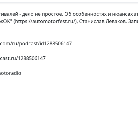
ивалей - дело не простое. Об особенностях и нюансах э
ОК" (https://automotorfest.ru/), Станислав Леваков. З
e.com/ru/podcast/id1288506147
cast.ru/1288506147
otoradio