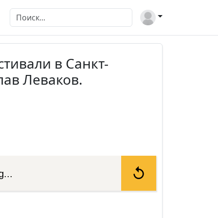
стивали в Санкт-
лав Леваков.
...