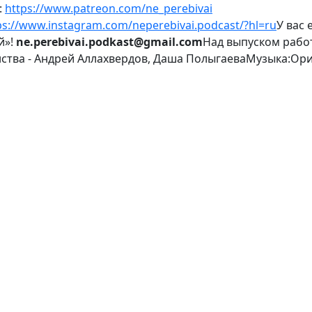
:
https://www.patreon.com/ne_perebivai
ps://www.instagram.com/neperebivai.podcast/?hl=ru
У вас
й»!
ne.perebivai.podkast@gmail.com
Над выпуском работ
ства - Андрей Аллахвердов, Даша ПолыгаеваМузыка:Ори