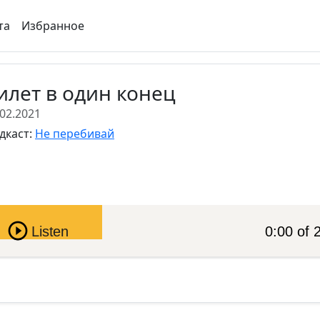
та
Избранное
илет в один конец
.02.2021
дкаст:
Не перебивай
Pause
Listen
0:00 of 