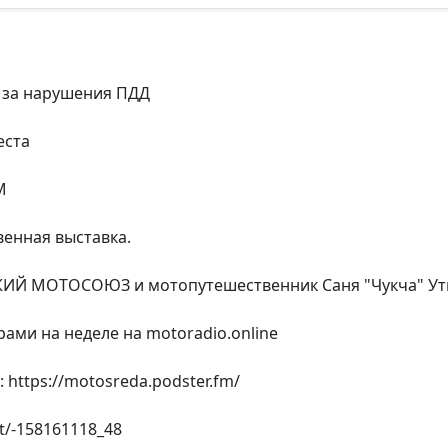
 за нарушения ПДД
еста
М
венная выставка.
ИЙ МОТОСОЮЗ и мотопутешественник Саня "Чукча" Утк
рами на неделе на motoradio.online
 https://motosreda.podster.fm/
st/-158161118_48