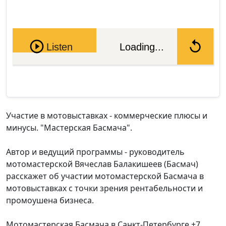
Pause
Listen
Loading...
Участие в мотовыставках - коммерческие плюсы и
минусы. "Мастерская Басмача".
Автор и ведущий программы - руководитель
мотомастерской Вячеслав Балакишеев (Басмач)
расскажет об участии мотомастерской Басмача в
мотовыставках с точки зрения рентабельности и
промоушена бизнеса.
Мотомастерская Басмача в Санкт-Петербурге +7