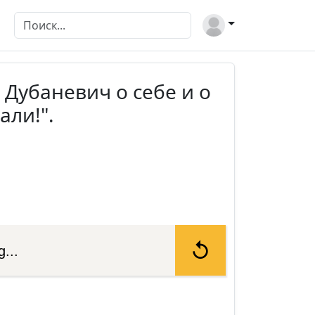
а Дубаневич о себе и о
али!".
...