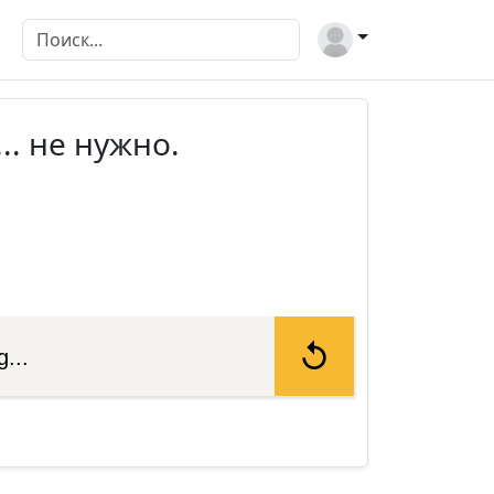
.. не нужно.
...