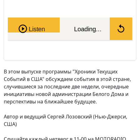
Pause
Listen
Loading...
В этом выпуске программы "Хроники Текущих
Событий в США" обсуждаем события в этой стране,
случившиеся за последние две недели, очередные
инициативы новой администрации Белого Дома и
перспективы на ближайшее будущее.
Автор и ведущий Сергей Лозовский (Нью-Джерси,
США)
Слушайте каждый четверг в 11-00 на MOTORADIO