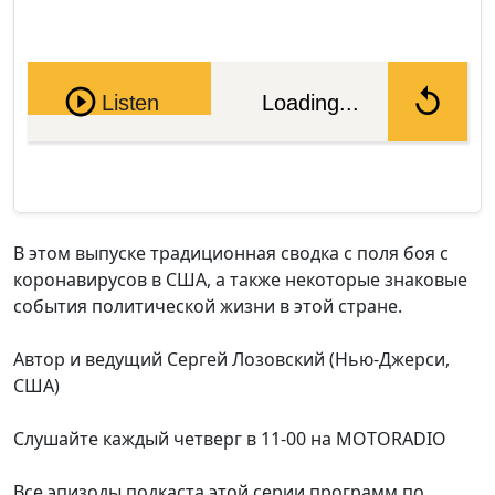
Pause
Listen
Loading...
В этом выпуске традиционная сводка с поля боя с
коронавирусов в США, а также некоторые знаковые
события политической жизни в этой стране.
Автор и ведущий Сергей Лозовский (Нью-Джерси,
США)
Слушайте каждый четверг в 11-00 на MOTORADIO
Все эпизоды подкаста этой серии программ по