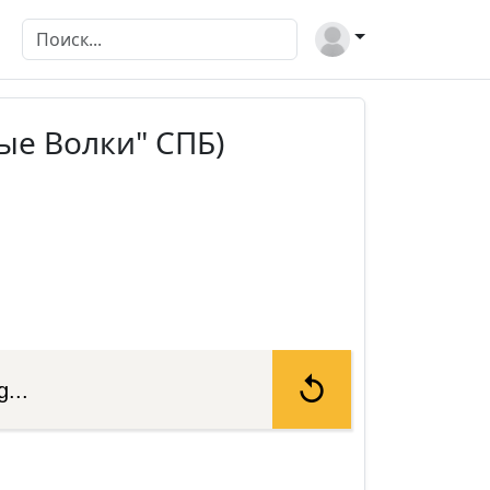
ые Волки" СПБ)
...