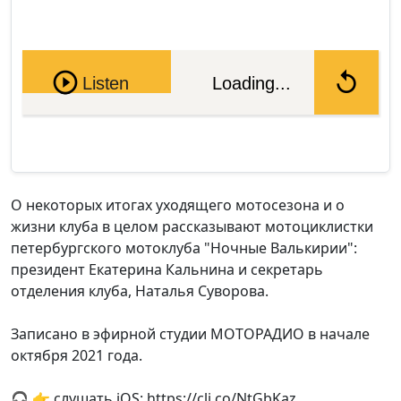
Pause
Listen
Loading...
О некоторых итогах уходящего мотосезона и о
жизни клуба в целом рассказывают мотоциклистки
петербургского мотоклуба "Ночные Валькирии":
президент Екатерина Кальнина и секретарь
отделения клуба, Наталья Суворова.
Записано в эфирной студии МОТОРАДИО в начале
октября 2021 года.
🎧 👉 слушать iOS: https://cli.co/NtGbKaz