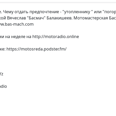
 Чему отдать предпочтение - "утопленнику " или "погор
й Вячеслав "Басмач" Балакишеев. Мотомастерская Басма
www.bas-mach.com
и на неделе на http://motoradio.online
: https://motosreda.podster.fm/
Yz
dio