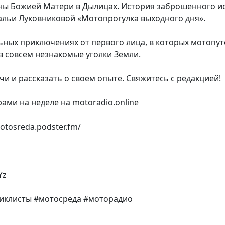
ы Божией Матери в Дылицах. История заброшенного и
альи Луковниковой «Мотопрогулка выходного дня».
льных приключениях от первого лица, в которых мотоп
 в совсем незнакомые уголки Земли.
и и рассказать о своем опыте. Свяжитесь с редакцией!
рами на неделе на motoradio.online
otosreda.podster.fm/
Yz
иклисты #мотосреда #моторадио