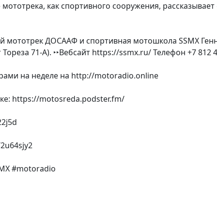
е мототрека, как спортивного сооружения, рассказыва
й мототрек ДОСААФ и спортивная мотошкола SSMX Генн
ореза 71-А). ‣‣Вебсайт https://ssmx.ru/ Телефон +7 812 
ами на неделе на http://motoradio.online
: https://motosreda.podster.fm/
22j5d
/2u64sjy2
MX #motoradio