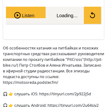
Pause
Listen
Loading...
Об особенностях катания на питбайках и похожих
транспортных средствах рассказывают руководители
компании по прокату питбайков "PitCross"(http://pit-
bike.ru/) Петр Столбов и Алена Игнатьева. Записано
в эфирной студии радиостанции. Все эпизоды
подкаста доступны по ссылке:
https://motosreda.podster.fm/
🎧 👉 слушать iOS: https://tinyurl.com/2p922j5d
🎧 👉 слушать Android: https://tinyurl.com/2u64sjy2